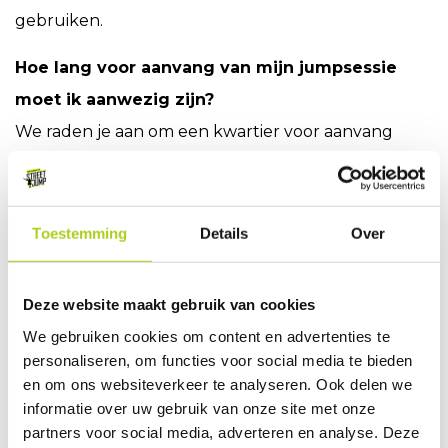
gebruiken.
Hoe lang voor aanvang van mijn jumpsessie
moet ik aanwezig zijn?
We raden je aan om een kwartier voor aanvang
aanwezig te zijn. Zo heb je genoeg tijd om je bandje
en sokken in ontvangst te nemen, eventueel om te
kleden en instructies te krijgen.
Toestemming
Details
Over
Mag ik mijn eigen eten en drinken meenemen?
Deze website maakt gebruik van cookies
Het is niet toegestaan om eigen eten en drinken
We gebruiken cookies om content en advertenties te
mee te nemen. In onze horeca hebben we een
personaliseren, om functies voor social media te bieden
uitgebreid aanbod. We maken een uitzondering
en om ons websiteverkeer te analyseren. Ook delen we
voor mensen met voedselallergiën of een ander
informatie over uw gebruik van onze site met onze
partners voor social media, adverteren en analyse. Deze
type dieet.