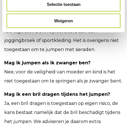
tijdens het jumpen?
Selectie toestaan
Zorg voor comfortabele kleding zonder ritsen en
Weigeren
knopen, en bij voorkeur van een ademende en
luchtige stof. Denk bijvoorbeeld aan een
joggingbroek of sportkleding. Het is overigens niet
toegestaan om te jumpen met sieraden.
Mag ik jumpen als ik zwanger ben?
Nee, voor de veiligheid van moeder en kind is het
niet toegestaan om te springen als je zwanger bent.
Mag ik een bril dragen tijdens het jumpen?
Ja, een bril dragen is toegestaan op eigen risico, de
kans bestaat namelijk dat de bril beschadigt tijdens
het jumpen. We adviseren je daarom extra