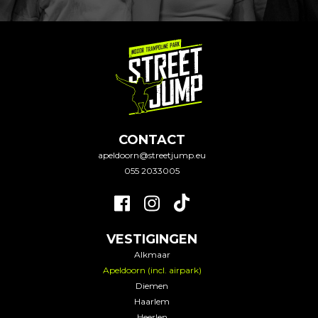
CONTACT
apeldoorn@streetjump.eu
055 2033005
VESTIGINGEN
Alkmaar
Apeldoorn (incl. airpark)
Diemen
Haarlem
Heerlen