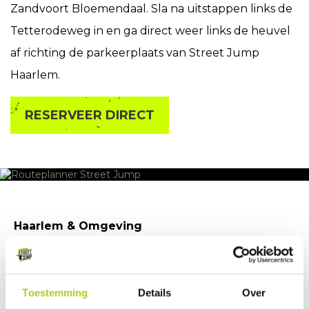
Zandvoort Bloemendaal. Sla na uitstappen links de
Tetterodeweg in en ga direct weer links de heuvel
af richting de parkeerplaats van Street Jump
Haarlem.
RESERVEER DIRECT
Haarlem & Omgeving
Haarlem behoort tot de middelgrote steden van
Toestemming
Details
Over
Nederland en is de grootste stad in Noord-Holland