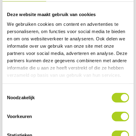
na Amsterdam. Samen met Heemstede, Overveen
en Bloemendaal heeft Haarlem ongeveer 200.000
Deze website maakt gebruik van cookies
inwoners.
We gebruiken cookies om content en advertenties te
personaliseren, om functies voor social media te bieden
en om ons websiteverkeer te analyseren. Ook delen we
De eerste vermelding van Haarlem in de
informatie over uw gebruik van onze site met onze
e
partners voor social media, adverteren en analyse. Deze
geschiedenis stamt uit de 10
eeuw. Door de
partners kunnen deze gegevens combineren met andere
eeuwen heen is Haarlem voor Nederland altijd
informatie die u aan ze heeft verstrekt of die ze hebben
een belangrijke stad geweest; industrieel als
verzameld op basis van uw gebruik van hun services.
textielstad, cultureel als schildersstad.
Toestemmingsselectie
Noodzakelijk
Bezienswaardigheden en Activiteiten
Haarlem heeft genoeg te ontdekken en te doen
Voorkeuren
zoals:
- De Grote Markt
Statistieken