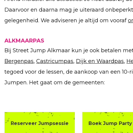
Daarvoor en daarna mag je uiteraard onbeperk
gelegenheid. We adviseren je altijd om vooraf
o
ALKMAARPAS
Bij Street Jump Alkmaar kun je ook betalen me
Bergenpas
,
Castricumpas
,
Dijk en Waardpas
,
He
tegoed voor de lessen, de aankoop van een 10-ri
Jumpen. Het gaat om de gemeenten:
Reserveer Jumpsessie
Boek Jump Party