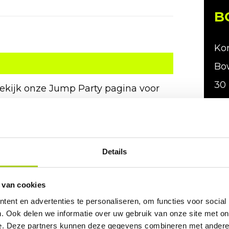
B
Kom
Bow
30 
Bekijk onze Jump Party pagina voor
vri
jkheden. Je boekt al een Jump Party
per
en, iets lekkers, jumpsokken en een
suc
Details
geg
ke
 van cookies
ent en advertenties te personaliseren, om functies voor social
. Ook delen we informatie over uw gebruik van onze site met on
ndag t/m
vrijdag t/m zondag &
e. Deze partners kunnen deze gegevens combineren met andere i