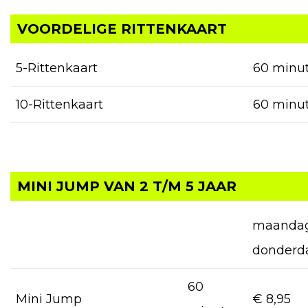
VOORDELIGE RITTENKAART
5-Rittenkaart
60 minu
10-Rittenkaart
60 minu
MINI JUMP VAN 2 T/M 5 JAAR
maandag
donderd
60
Mini Jump
€ 8,95