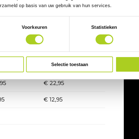
erzameld op basis van uw gebruik van hun services.
derdag
vakanties
Voorkeuren
Statistieken
,95
€ 14,95
,95
€ 19,95
Selectie toestaan
,95
€ 22,95
,95
€ 22,95
95
€ 12,95