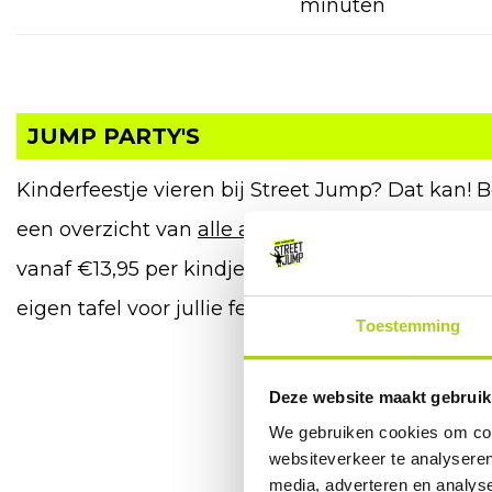
minuten
JUMP PARTY'S
Kinderfeestje vieren bij Street Jump? Dat kan! 
een overzicht van
alle arrangementen
en mogeli
vanaf €13,95 per kindje en dit is inclusief drink
eigen tafel voor jullie feestje.
Toestemming
Deze website maakt gebruik
We gebruiken cookies om cont
websiteverkeer te analyseren
maa
media, adverteren en analys