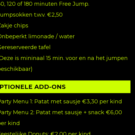
60, 120 of 180 minuten Free Jump.
Jumpsokken t.w.v. €2,50
Zakje chips
Onbeperkt limonade / water
Gereserveerde tafel
(Deze is mininaal 15 min. voor en na het jumpen
beschikbaar)
PTIONELE ADD-ONS
Party Menu 1: Patat met sausje €3,30 per kind
Party Menu 2: Patat met sausje + snack €6,00
per kind
Feestelijke Donuts: €2,00 per kind