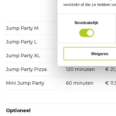
verstrekt of die ze hebben v
don
Toestemmingsselectie
Noodzakelijk
Jump Party M
60 minuten
€ 13
Jump Party L
120 minuten
€ 18
Weigeren
Jump Party XL
180 minuten
€ 21
Jump Party Pizza
120 minuten
€ 21
Mini Jump Party
60 minuten
€ 11,
Optioneel