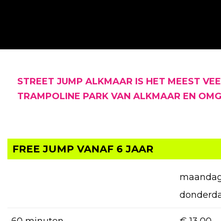
STREET JUMP ALKMAAR IS HET MEEST VEE
TRAMPOLINE PARK VAN ALKMAAR EN OMG
FREE JUMP VANAF 6 JAAR
maandag
donderd
60 minuten
€ 13,00