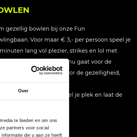
OWLEN
 gezellig bowlen bij onze Fun
lingbaan. Voor maar € 3,- per persoon speel je
minuten lang vol plezier, strikes en lol met
enden en/of familie. Of je nu gaat voor de
fecte strike of gewoon voor de gezelligheid,
ces (en plezier) is altijd
Over
arandeerd! Reserveer snel je plek en laat de
gels omvallen!
 media te bieden en om ons
Meer info en boeken
ze partners voor social
nformatie die u aan ze heeft