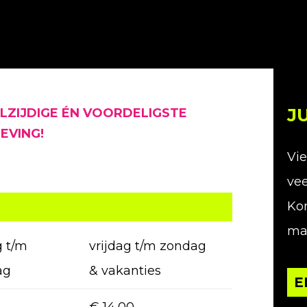
J
LZIJDIGE ÉN VOORDELIGSTE
EVING!
Vie
vee
Kom
maa
 t/m
vrijdag t/m zondag
ag
& vakanties
E
€ 14,00