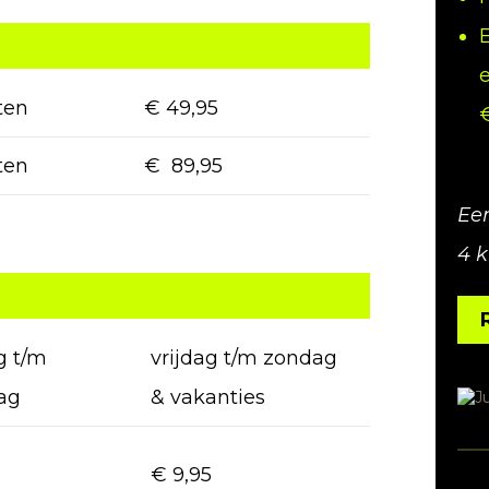
e
ten
€ 49,95
ten
€ 89,95
Ee
4 k
 t/m
vrijdag t/m zondag
ag
& vakanties
€ 9,95