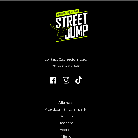
CONTACT
contact@streetjump.eu
085 - 04 87 690
VESTIGINGEN
Alkmaar
Apeldoorn (incl. airpark)
Diemen
Haarlem
Heerlen
Mierlo