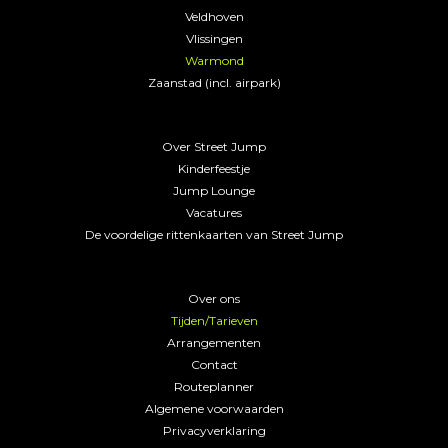
Veldhoven
Vlissingen
Warmond
Zaanstad (incl. airpark)
STREET JUMP
Over Street Jump
Kinderfeestje
Jump Lounge
Vacatures
De voordelige rittenkaarten van Street Jump
ALGEMEEN
Over ons
Tijden/Tarieven
Arrangementen
Contact
Routeplanner
Algemene voorwaarden
Privacyverklaring