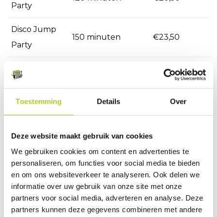
Party
Disco Jump
150 minuten
€23,50
Party
Optioneel
Toestemming
Details
Over
€2,50 per
Party Menu 1
Frietjes
kind
Deze website maakt gebruik van cookies
We gebruiken cookies om content en advertenties te
€4,95 per
Party Menu 2
Frietjes + nuggets
personaliseren, om functies voor social media te bieden
kind
en om ons websiteverkeer te analyseren. Ook delen we
informatie over uw gebruik van onze site met onze
€7,95
partners voor social media, adverteren en analyse. Deze
Eigen taart
bordjes en bestek
partners kunnen deze gegevens combineren met andere
eenmalig